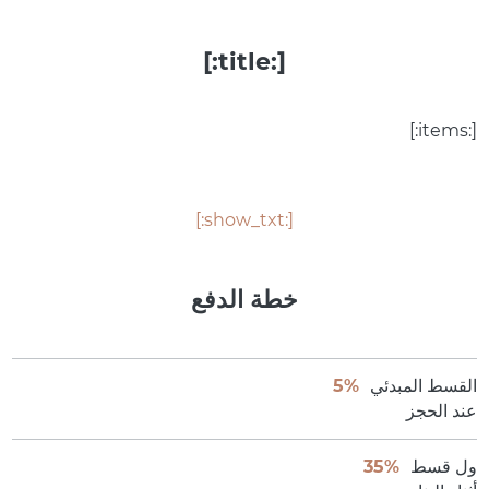
[:title:]
[:items:]
[:show_txt:]
خطة الدفع
القسط المبدئي
5%
عند الحجز
ول قسط
35%