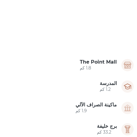
The Point Mall
1.8 كم
المدرسة
1.2 كم
ماكينة الصراف الآلي
1.9 كم
برج خليفة
33.2 كم