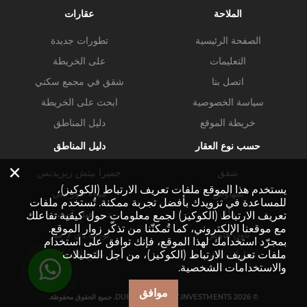
الملاحة
عقارات
الصفحة الرئيسية
تطورات جديدة
التعليمات
على الخريطة
اتصل بنا
شقق في مجمع سكني
سياسة الخصوصية
ابحث على الخريطة
خريطة الموقع
دليل المناطق
حسب نوع العقار
دليل المناطق
×
شقق
جميرا بيتش ريزيدنس
يستخدم هذا الموقع ملفات تعريف الارتباط (الكوكيز)،
بنتهاوس
ميناء خور دبي
للمساعدة في تزويدك بأفضل تجربة ممكنة. تُستخدم ملفات
فلل
دبي هيلز استيت
تعريف الارتباط (الكوكيز) لجمع معلومات حول كيفية تفاعلك
مع موقعنا الإلكتروني، كما تُمكنّنا من تذكّر زوار الموقع.
تاون هاوس
بورت دي لا مير
بمجرّد استخدامك لهذا الموقع، فإنك توافق على استخدام
ملفات تعريف الارتباط (الكوكيز)، من أجل التحليلات
عقارات تجارية
خليج الأعمال
والاستخدامات الشخصية.
موافق
© DUBAI-PROPERTY.INVESTMENTS 2026. جميع الحقوق محفوظة.