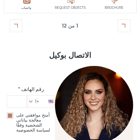
BROCHURE
REQUEST OBJECTS
واتساب
1 من 12
الاتصال بوكيل
رقم الهاتف *
+1
أمنح موافقتي على
معالجة بياناتي
الشخصية وفقًا
لسياسة الخصوصية