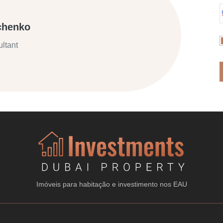
chenko
ltant
Imóveis para habitação e investimento nos EAU