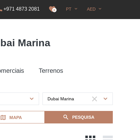
+971 4873 2081
PT
AED
zação de Residência
0
bai Marina
omerciais
Terrenos
PESQUISA
MAPA