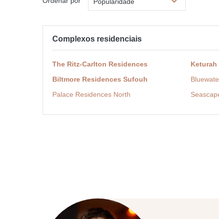
Ordenar por
Popularidade
Complexos residenciais
The Ritz-Carlton Residences
Keturah
Biltmore Residences Sufouh
Bluewate
Palace Residences North
Seascap