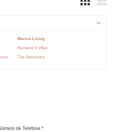
Marina Living
Hartland II Villas
ences
The Sanctuary
Número de Telefone *