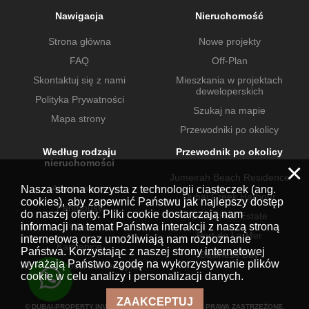
Nawigacja
Nieruchomość
Strona główna
Nowe projekty
FAQ
Off-Plan
Skontaktuj się z nami
Mieszkania w projektach
deweloperskich
Polityka Prywatności
Szukaj na mapie
Mapa strony
Przewodniki po okolicy
Według rodzaju
Przewodnik po okolicy
nieruchomości
×
Jumeirah Beach Residence
Apartamenty
Nasza strona korzysta z technologii ciasteczek (ang.
Dubai Creek Harbour
cookies), aby zapewnić Państwu jak najlepszy dostęp
Penthousy
do naszej oferty. Pliki cookie dostarczają nam
Dubai Hills Estate
informacji na temat Państwa interakcji z naszą stroną
Wille
Port de La Mer
internetową oraz umożliwiają nam rozpoznanie
Kamienice
Państwa. Korzystając z naszej strony internetowej
Business Bay
wyrażają Państwo zgodę na wykorzystywanie plików
Nieruchomości komercyjne
cookie w celu analizy i personalizacji danych.
ZAAKCEPTUJ
© DUBAI-PROPERTY.INVESTMENTS 2026. WSZELKIE PRAWA ZASTRZEŻONE.