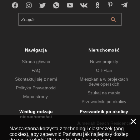
Nawigacja
Nieruchomość
Strona główna
Nowe projekty
FAQ
Off-Plan
Skontaktuj się z nami
Mieszkania w projektach
deweloperskich
Polityka Prywatności
Szukaj na mapie
Mapa strony
Przewodniki po okolicy
Według rodzaju
Przewodnik po okolicy
nieruchomości
×
Jumeirah Beach Residence
Apartamenty
Nasza strona korzysta z technologii ciasteczek (ang.
Dubai Creek Harbour
cookies), aby zapewnić Państwu jak najlepszy dostęp
Penthousy
do naszej oferty. Pliki cookie dostarczają nam