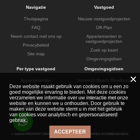
Navigatie
Vastgoed
Thuispagina
Nieuwe vastgoedprojecten
FAQ
Off-Plan
Neem contact met ons op
Appartementen in
vastgoedprojecten
Privacybeleid
Zoek op kaart
Site map
Omgevingsgidsen
Per type vastgoed
Omgevingsgidsen
×
Appartementen
Jumeirah Beach Residence
Deze website maakt gebruik van cookies om u een zo
Penthouses
Dubai Creek Harbour
goed mogelijke ervaring te bieden. Met deze cookies
verzamelen we informatie over uw interactie met onze
Villa's
Dubai Hills Estate
website en kunnen we u onthouden. Door gebruik te
Herenhuizen
Port de La Mer
maken van deze website stemt u in met het gebruik
van cookies voor analytisch en gepersonaliseerd
Commercieel vastgoed
Business Bay
gebruik.
ACCEPTEER
© DUBAI-PROPERTY.INVESTMENTS 2026. ALLE RECHTEN VOORBEHOUDEN.