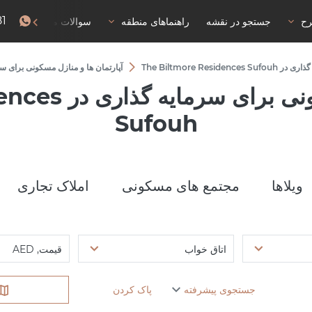
81
رح
جستجو در نقشه
راهنماهای منطقه
سوالات متداول
The Biltmore Residenc
آپارتمان ها و منازل مسکونی برای سرمایه گذاری در  Sufouh
آپارتمان ها و من
Sufouh
ویلاها
مجتمع های مسکونی
املاک تجاری
اتاق خواب
قیمت, AED
جستجوی پیشرفته
پاک کردن