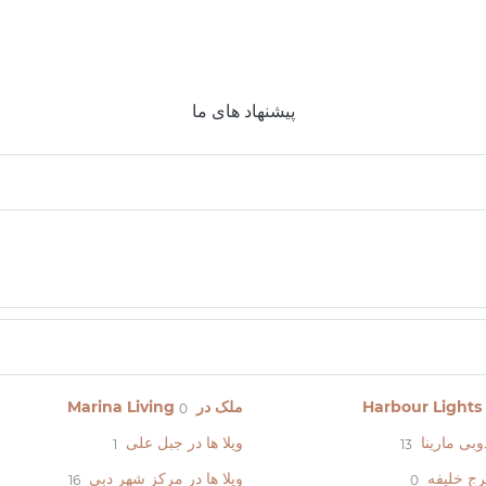
پیشنهاد های ما
ملک در Marina Living
0
دوبی مارینا
ویلا ها در جبل علی
1
13
برج خلیفه
ویلا ها در مرکز شهر دبی
16
0