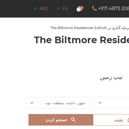
+971 4873 20
AED
FA
اجازه اقامت
0
The Biltmore Residences
ازل مسکونی برای سرمایه گذاری در The Biltmore Residences
تیپ زمین
جستجو کردن
نقشه