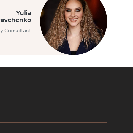
Yulia
ravchenko
ty Consultant