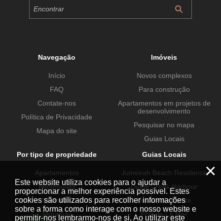
Navegação
Imóveis
Início
Novos complexos
FAQ
Para construção
Contate-nos
Apartamentos em projetos de
desenvolvimento
Política de Privacidade
Pesquisar no mapa
Mapa do site
Guias Locais
Por tipo de propriedade
Guias Locais
×
Apartamentos
Jumeirah Beach Residence
Este website utiliza cookies para o ajudar a
Penthouses
Dubai Creek Harbour
proporcionar a melhor experiência possível. Estes
cookies são utilizados para recolher informações
Vivendas
Dubai Hills Estate
sobre a forma como interage com o nosso website e
Moradias
Port de La Mer
permitir-nos lembrarmo-nos de si. Ao utilizar este