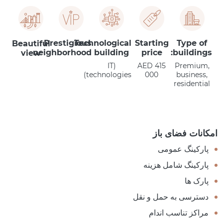
Prestigious
Technological
Starting
Type of
Beautiful
neighborhood
building
price
buildings:
view
(IT
AED 415
Premium,
technologies)
000
business,
residential
امکانات فضای باز
پارکینگ عمومی
پارکینگ شامل هزینه
پارک ها
دسترسی به حمل و نقل
مراکز تناسب اندام