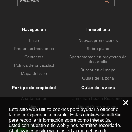
Navegación
Inmobiliaria
Inicio
Nuevas promociones
Preguntas frecuentes
Sobre plano
Contactos
Apartamentos en proyectos de
desarrollo
Política de privacidad
Buscar en el mapa
Mapa del sitio
Guías de la zona
Por tipo de propiedad
Guías de la zona
Apartamentos
Jumeirah Beach Residence
×
Áticos
Dubai Creek Harbour
Este sitio web utiliza cookies para ayudar a ofrecerle
la mejor experiencia posible. Estas cookies se utilizan
Chalets
Urbanización Dubai Hills
para recopilar información sobre cómo interactúa
Adosados
Port de La Mer
usted con nuestro sitio web y nos permiten recordarle.
Al utilizar este sitio web, usted acepta el uso de
Propiedades comerciales
Business Bay