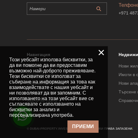
Телфон
+971 487
×
Навигация
Недвижи
Този уебсайт използва бисквитки, за
да ви помогне да ви предоставим
Начална страница
Нови жил
възможно най-доброто преживяване.
Често задавани въпроси
Имоти в 
Тези бисквитки се използват за
събиране на информация за това как
Свържете се с нас
Нови апа
взаимодействате с нашия уебсайт и
Политика за поверителност
Търсене 
ни позволяват да ви запомним. С
използването на този уебсайт вие се
Карта на сайта
Справочн
съгласявате с използването на
бисквитки за анализ и
персонализирана употреба.
ПРИЕМИ
© DUBAI-PROPERTY.INVESTMENTS 2026. ВСИЧКИ ПРАВА ЗАПАЗЕНИ.