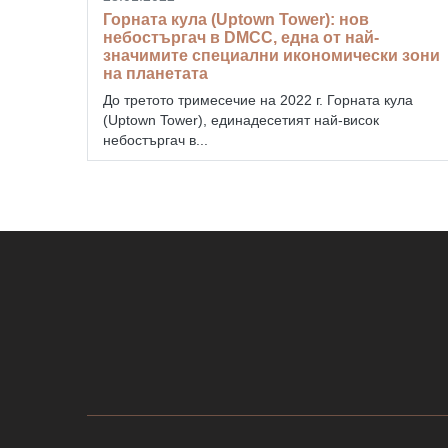
Горната кула (Uptown Tower): нов
небостъргач в DMCC, една от най-
значимите специални икономически зони
на планетата
До третото тримесечие на 2022 г. Горната кула
(Uptown Tower), единадесетият най-висок
небостъргач в...