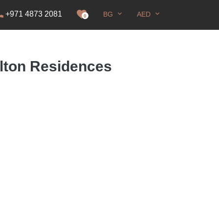
+971 4873 2081
BG
AED
ение
0
rlton Residences