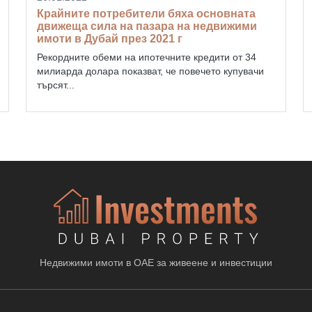
Крайните потребители бяха основната
движеща сила на пазара на недвижими
имоти в Дубай през 2021 г
Рекордните обеми на ипотечните кредити от 34
милиарда долара показват, че повечето купувачи
търсят...
Недвижими имоти в ОАЕ за живеене и инвестиции