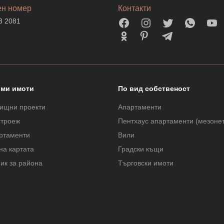
ен номер
Контакти
3 2081
ми имоти
По вид собственост
ищни проекти
Апартаменти
строеж
Пентхаус апартаменти (мезоне
ртаменти
Вили
на картата
Градски къщи
ик за района
Търговски имоти