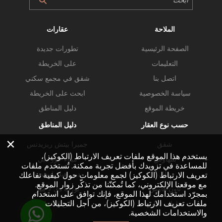
الملاحة
عقارات
الصفحة الرئيسية
تطورات جديدة
التعليمات
على الخريطة
اتصل بنا
شقق في مجمع سكني
سياسة الخصوصية
ابحث على الخريطة
خريطة الموقع
دليل المناطق
حسب نوع العقار
دليل المناطق
×
شقق
جميرا بيتش ريزيدنس
يستخدم هذا الموقع ملفات تعريف الارتباط (الكوكيز)،
بنتهاوس
ميناء خور دبي
للمساعدة في تزويدك بأفضل تجربة ممكنة. تُستخدم ملفات
فلل
دبي هيلز استيت
تعريف الارتباط (الكوكيز) لجمع معلومات حول كيفية تفاعلك
مع موقعنا الإلكتروني، كما تُمكنّنا من تذكّر زوار الموقع.
تاون هاوس
بورت دي لا مير
بمجرّد استخدامك لهذا الموقع، فإنك توافق على استخدام
ملفات تعريف الارتباط (الكوكيز)، من أجل التحليلات
عقارات تجارية
خليج الأعمال
والاستخدامات الشخصية.