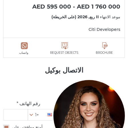
AED 595 000 - AED 1 760 000
موعد الانتهاء
II ربع, 2026 (على الخريطة)
Citi Developers
BROCHURE
REQUEST OBJECTS
واتساب
الاتصال بوكيل
رقم الهاتف *
+1
أمنح موافقتي على