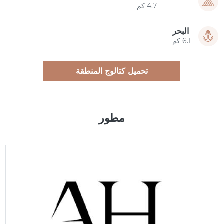
4.7 كم
البحر
6.1 كم
تحميل كتالوج المنطقة
مطور