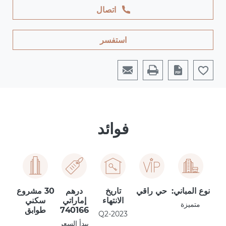
اتصال
استفسر
فوائد
نوع المباني:
حي راقي
تاريخ
درهم
30 مشروع
الانتهاء
إماراتي
سكني
متميزة
740166
طوابق
Q2-2023
يبدأ السعر