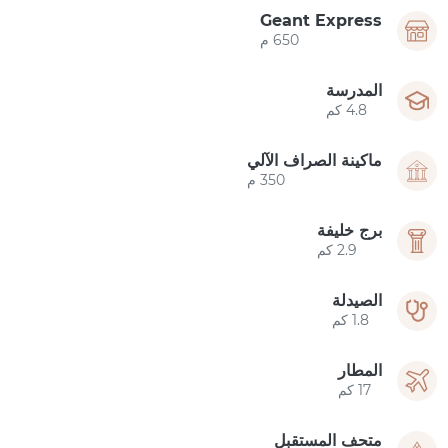
Geant Express
650 م
المدرسة
4.8 كم
ماكينة الصراف الآلي
350 م
برج خليفة
2.9 كم
الصيدلة
1.8 كم
المطار
17 كم
متحف المستقبل