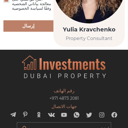
معالجة بياناتي الشخصية
وفقًا لسياسة الخصوصية
إرسال
Yulia Kravchenko
Property Consultant
رقم الهاتف
+971 4873 2081
جهات الاتصال