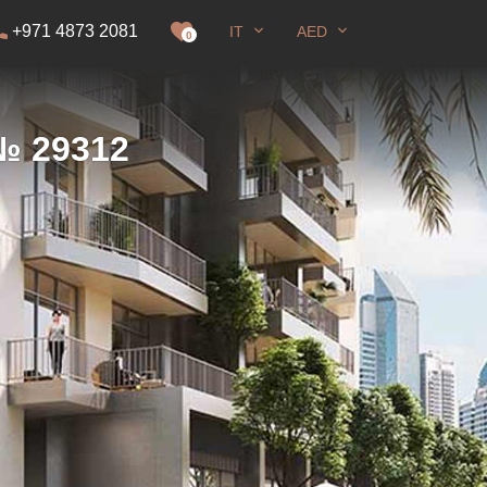
+971 4873 2081
IT
AED
i soggiorno
0
Schermo intero
 № 29312