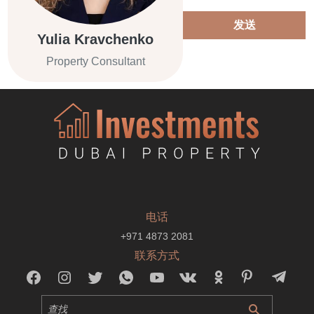
发送
Yulia Kravchenko
Property Consultant
电话
+971 4873 2081
联系方式