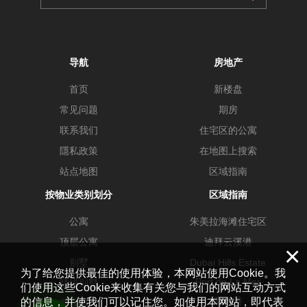
导航
房地产
首页
新楼盘
常见问题
期房
联系我们
住宅区的公寓
隱私政策
在地图上搜索
站点地图
区域指南
按物业类别划分
区域指南
公寓
朱美拉海滩住宅区
顶层公寓
迪拜云溪港
×
别墅
Dubai Hills Estate
为了给您提供最佳的使用体验，本网站使用Cookie。我
Port de La Mer
联排别墅
们使用这些Cookie来收集有关您与我们的网站互动方式
商务港
的信息，并使我们可以记住您。如使用本网站，即代表
商业地产