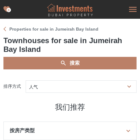
0
Properties for sale in Jumeirah Bay Island
Townhouses for sale in Jumeirah
Bay Island
搜索
排序方式
人气
我们推荐
按房产类型