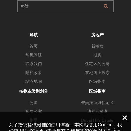
导航
房地产
首页
新楼盘
常见问题
期房
联系我们
住宅区的公寓
隱私政策
在地图上搜索
站点地图
区域指南
按物业类别划分
区域指南
公寓
朱美拉海滩住宅区
顶层公寓
迪拜云溪港
×
别墅
Dubai Hills Estate
为了给您提供最佳的使用体验，本网站使用Cookie。我
Port de La Mer
联排别墅
们使用这些Cookie来收集有关您与我们的网站互动方式