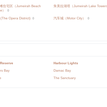
住宅区（Jumeirah Beach
朱美拉湖塔（Jumeirah Lake Tower
ce）
0
he Opera District)
汽车城（Motor City）
0
0
 Reserve
Harbour Lights
rs Bay
Damac Bay
e
The Sanctuary