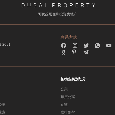
阿联酋居住和投资房地产
联系方式
3 2081
按物业类别划分
公寓
顶层公寓
公寓
别墅
搜索
联排别墅