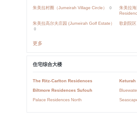
朱美拉村圈（Jumeirah Village Circle）
朱美拉海滩
0
Residen
朱美拉高尔夫庄园 (Jumeirah Golf Estate）
歌剧院区 (T
0
更多
住宅综合大楼
The Ritz-Carlton Residences
Keturah
Biltmore Residences Sufouh
Bluewate
Palace Residences North
Seascap