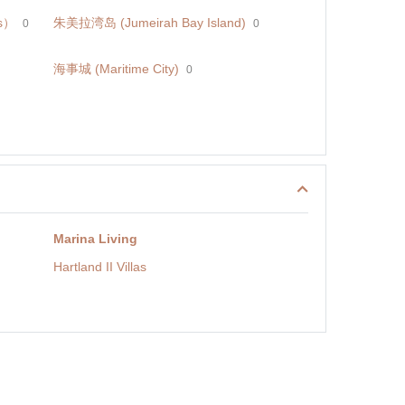
s）
朱美拉湾岛 (Jumeirah Bay Island)
0
0
海事城 (Maritime City)
0
Marina Living
Hartland II Villas