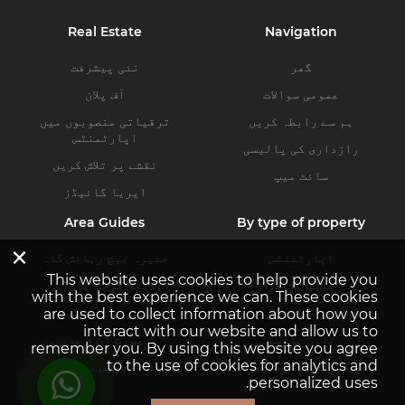
Real Estate
Navigation
گھر
نئی پیشرفت
عمومی سوالات
آف پلان
ہم سے رابطہ کریں
ترقیاتی منصوبوں میں
اپارٹمنٹس
رازداری کی پالیسی
نقشے پر تلاش کریں
سائٹ میپ
ایریا گائیڈز
Area Guides
By type of property
×
اپارٹمنٹس
جمیرہ بیچ رہائش گاہ
This website uses cookies to help provide you
پینٹ ہاوسز
دبئی کریک ہاربر
with the best experience we can. These cookies
ولاز
دبئی ہلز اسٹیٹ
are used to collect information about how you
interact with our website and allow us to
ٹاون ہاوسز
پورٹ ڈی لا مر
remember you. By using this website you agree
to the use of cookies for analytics and
کمرشل پراپرٹیز
بزنس بے
personalized uses.