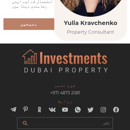
استعمال کے لیے اپنی
رضامندی دیتا ہوں
Yulia Kravchenko
بھیجیں
Property Consultant
فون نمبر
+971 4873 2081
روابط