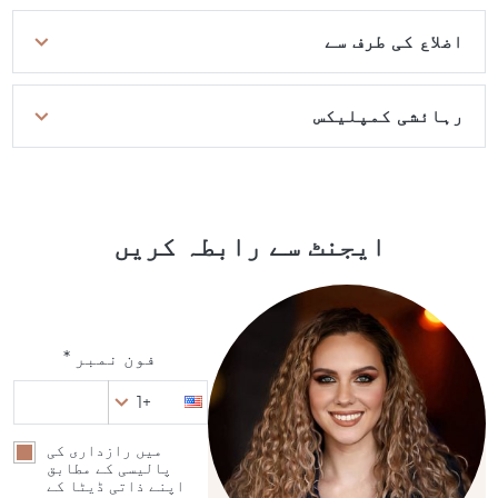
اضلاع کی طرف سے
رہائشی کمپلیکس
ایجنٹ سے رابطہ کریں
فون نمبر *
+1
میں رازداری کی
پالیسی کے مطابق
اپنے ذاتی ڈیٹا کے