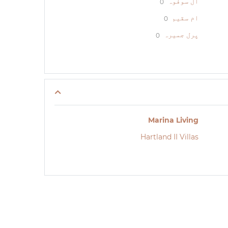
ال سوفوہ
0
ام سقیم
0
پرل جمیرہ
0
Marina Living
Hartland II Villas