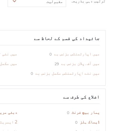
ترتیب دہی بذریعہ
مقبولیت
جائیداد کی قسم کے لحاظ سے
میں اپارٹمنٹس بزنس بے
میں نئی ت
0
میں آف۔پلان بزنس بے
میں مکمل 
29
میں نئے اپارٹمنٹس مکمل بزنس بے
0
اضلاع کی طرف سے
یمار بیچ فرنٹ
دبئی مری
0
ڈیماک ہلز
2 ایمریٹس ہلز
0