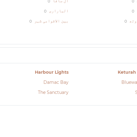
ال سافا
0
0
الباراری
0
0
وتھ
بین الاقوامی شہر
0
0
Harbour Lights
Keturah
Damac Bay
Bluewa
The Sanctuary