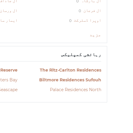
ال بارشاہ
ال جاداف
0
ال فرجان
ال ورسان
0
اوپرا ڈسٹرکٹ
ایمار سا
0
مزید
رہائشی کمپلیکس
 Reserve
The Ritz-Carlton Residences
ters Bay
Biltmore Residences Sufouh
Seascape
Palace Residences North