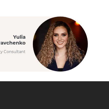
Yulia
ravchenko
ty Consultant