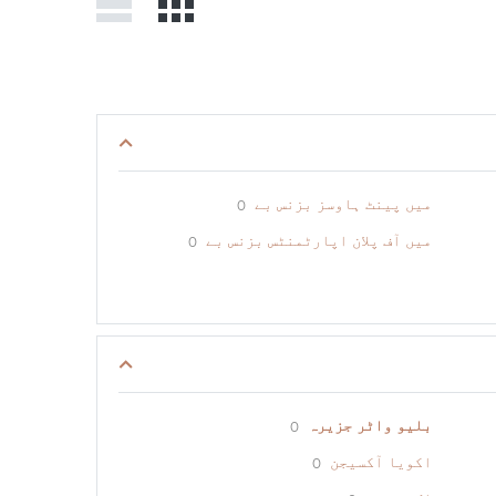
میں پینٹ ہاوسز بزنس بے
0
میں آف پلان اپارٹمنٹس بزنس بے
0
بلیو واٹر جزیرہ
0
اکویا آکسیجن
0