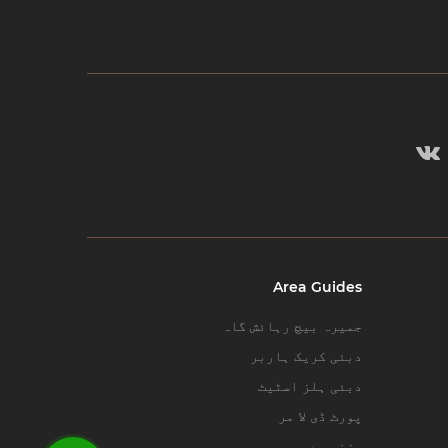
Area Guides
جمیرہ بیچ رہائش گاہ
دبئی کریک ہاربر
دبئی ہلز اسٹیٹ
پورٹ ڈی لا مر
بزنس بے