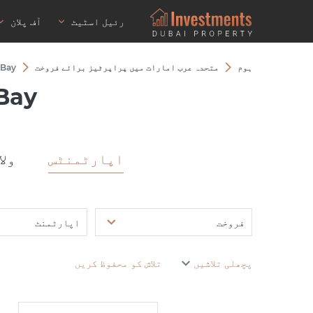
رئیل اسٹیٹ
آف پلان
ہوم
متحدہ عرب امارات میں پراپرٹیز برائے فروخت
 Bay
Bay
اپارٹمنٹس
ولا
فروخت
اپارٹمنٹ
پچھلی تلاشیں
تلاش کو محفوظ کریں