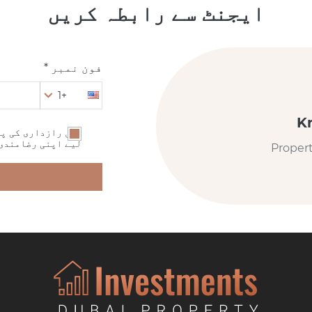
ایجنٹ سے رابطہ کریں
فون نمبر *
+1
K
میں رازداری کی پا
لیے اپنی رضامندی
Proper