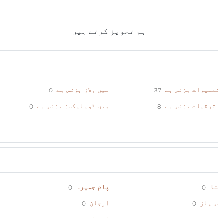
ہم تجویز کرتے ہیں
عمیرات بزنس بے
میں ولاز بزنس بے
0
37
ترقیات بزنس بے
میں ڈوپلیکسز بزنس بے
0
8
نا
پام جمیرہ
0
0
ارجان
0
0