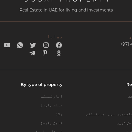
Real Estate in UAE for living and investments
ر
روابط
+971 
By type of property
Re
ت
اپارٹمنٹس
پینٹ ہاوسز
نصوبوں میں اپارٹمنٹس
ولاز
اش کریں
ٹاون ہاوسز
یڈز
کمرشل پراپرٹیز