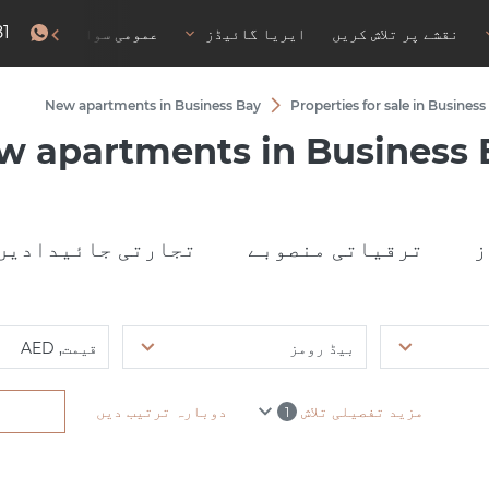
81
نقشے پر تلاش کریں
ایریا گائیڈز
عمومی سوالات
رہا
New apartments in Business Bay
Properties for sale in Business
w apartments in Business 
ز
ترقیاتی منصوبے
تجارتی جائیدادیں
بیڈ رومز
قیمت, AED
مزید تفصیلی تلاش
دوبارہ ترتیب دیں
1