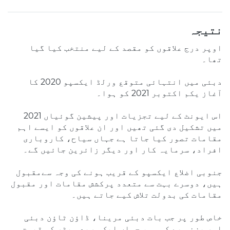
نتیجہ
اوپر درج علاقوں کو مقصد کے لیے منتخب کیا گیا
تھا۔
دبئی میں انتہائی متوقع ورلڈ ایکسپو 2020 کا
آغاز یکم اکتوبر 2021 کو ہوا۔
اس ایونٹ کے لیے تجزیات اور پیشین گوئیاں 2021
میں تشکیل دی گئی تھیں اور ان علاقوں کو ایسے اہم
مقامات تصور کیا جاتا ہے جہاں سیاح، کاروباری
افراد، سرمایہ کار اور دیگر زائرین جائیں گے۔
جنوبی اضلاع ایکسپو کے قریب ہونے کی وجہ سےمقبول
ہیں، دوسرے بہت سے متعدد پرکشش مقامات اور مقبول
مقامات کی بدولت تلاش کیے جاتے ہیں۔
خاص طور پر جب بات دبئی مرینا، ڈاؤن ٹاؤن دبئی
اور بزنس بے کی ہو، جہاں ایک مربع میٹر کی قیمت