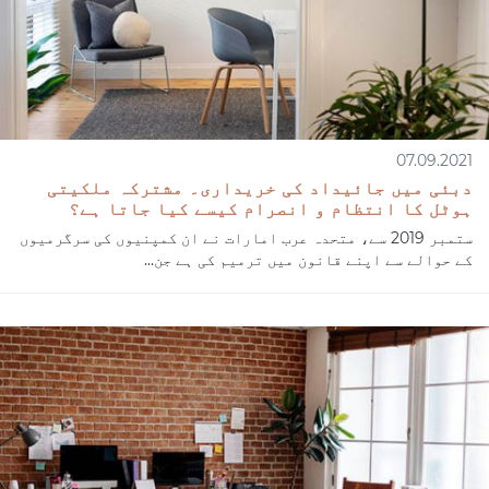
07.09.2021
دبئی میں جائیداد کی خریداری۔ مشترکہ ملکیتی
ہوٹل کا انتظام و انصرام کیسے کیا جاتا ہے؟
ستمبر 2019 سے، متحدہ عرب امارات نے ان کمپنیوں کی سرگرمیوں
کے حوالے سے اپنے قانون میں ترمیم کی ہے جن...