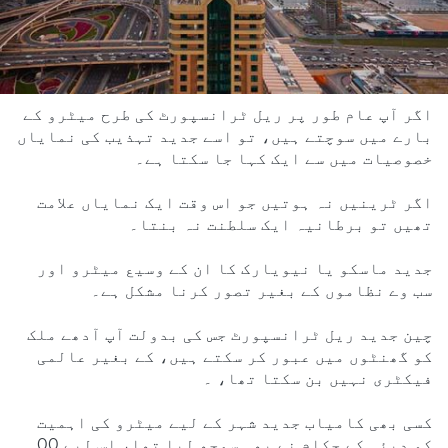
اگر آپ عام طور پر ریل ٹرانسپورٹ کی طرح میٹرو کے
بارے میں سوچتے ہیں، تو اسے جدید تہذیب کی نمایاں
خصوصیات میں سے ایک کہا جا سکتا ہے۔
اگر ٹرینیں نہ ہوتیں جو اس وقت ایک نمایاں علامت
تھیں تو برطانیہ ایک سلطنت نہ بنتا۔
جدید ماسکو یا نیویارک کا ان کے وسیع میٹرو اور
سب وے نظاموں کے بغیر تصور کرنا مشکل ہے۔
چین جدید ریل ٹرانسپورٹ جس کی بدولت آپ آدھے ملک
کو گھنٹوں میں عبور کر سکتے ہیں، کے بغیر عالمی
فیکٹری نہیں بن سکتا تھا، ۔
کسی بھی کامیاب جدید شہر کے لیے میٹرو کی اہمیت
کو دبئی کے حکام نے بھی سمجھ لیا تھا، اس لیے 00