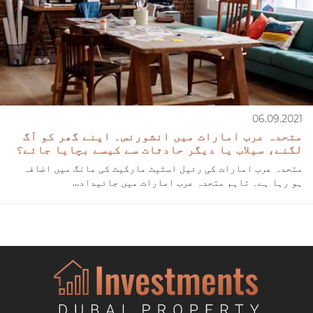
06.09.2021
متحدہ عرب امارات میں انشورنس۔ اپنے گھر کو آگ
لگنے، سیلاب یا دیگر حادثات سے کیسے بچایا جائے؟
متحدہ عرب امارات کی رئیل اسٹیٹ مارکیٹ کی مانگ میں اضافہ
ہو رہا ہے۔ تاہم متحدہ عرب امارات میں جائیداد...