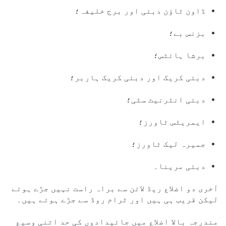
ڈاون ٹاؤن دبئی اور برج خلیفہ؛
بزنس بے؛
برشا ہائٹس؛
دبئی کریک اور دبئی کریک ہاربر؛
دبئی انٹرنیٹ سٹی؛
ایمریٹس ٹاورز؛
جمیرہ لیک ٹاورز؛
دبئی مرینا۔
آخری دو اضلاع ریڈ لائن سے براہ راست نہیں جڑے ہوئے
لیکن قریب ہی ہیں اور ٹرام روڈ سے جڑے ہوئے ہیں۔
مندرجہ بالا اضلاع میں جائیدادوں کی حد اتنی وسیع