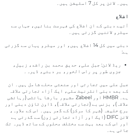
ہیں۔ لائن پر کل 7 اسٹیشن ہیں۔
اضلاع
آئیے دبئی کے ان اضلاع کی فہرست بنائیں، جہاں سے
میٹرو لائنیں گزرتی ہیں۔
دبئی میں کل 14 اضلاع ہیں، اور میٹرو یہاں سے گزرتی
ہے:
ریڈ لائن: جبل علی، حدیق محمد بن راشد، زبیل،
جزوی طور پر راس الخور، بر دبئی، ڈیرہ۔
جبل علی میں تجارتی اور صنعتی محلے شامل ہیں۔ ان
کے بعد دبئی انٹرنیٹ سٹی، ایک آزاد تجارتی علاقہ
ہے۔ HMBR اور Zabeel مشہور بارشا ہائٹس (رہائشی
علاقہ)، بزنس بے (تجارتی علاقہ)، ڈاون ٹاؤن دبئی اور
برج خلیفہ (شہر کا مرکز) کے گھر ہیں۔ اس کے علاوہ،
لائن DIFC (ایک اور آزاد تجارتی زون) سے گذرتی ہے
اور اس کے بعد بہت سے مختلف محلوں کے ساتھ ڈیرہ تک
جاتی ہے۔