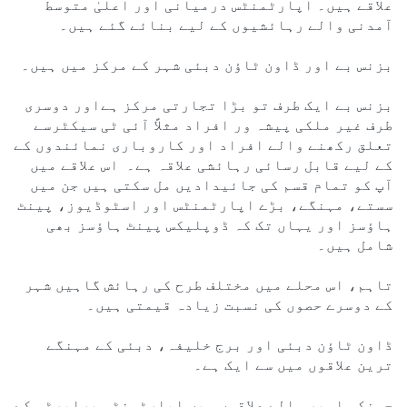
علاقے ہیں۔ اپارٹمنٹس درمیانی اور اعلیٰ متوسط ​​
آمدنی والے رہائشیوں کے لیے بنائے گئے ہیں۔
بزنس بے اور ڈاون ٹاؤن دبئی شہر کے مرکز میں ہیں۔
بزنس بے ایک طرف تو بڑا تجارتی مرکز ہےاور دوسری
طرف غیر ملکی پیشہ ور افراد مثلاً آئی ٹی سیکٹرسے
تعلق رکھنے والے افراد اور کاروباری نمائندوں کے
کے لیے قابل رسائی رہائشی علاقہ ہے۔ اس علاقے میں
آپ کو تمام قسم کی جائیدادیں مل سکتی ہیں جن میں
سستے، مہنگے، بڑے اپارٹمنٹس اور اسٹوڈیوز، پینٹ
ہاؤسز اور یہاں تک کہ ڈوپلیکس پینٹ ہاؤسز بھی
شامل ہیں۔
تاہم، اس محلے میں مختلف طرح کی رہائش گاہیں شہر
کے دوسرے حصوں کی نسبت زیادہ قیمتی ہیں۔
ڈاون ٹاؤن دبئی اور برج خلیفہ، دبئی کے مہنگے
ترین علاقوں میں سے ایک ہے۔
چونکہ اوپر والے علاقوں میں اپارٹمنٹس پراپرٹی کے