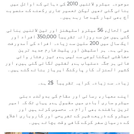
موجودہ میٹرو لائنیں 2010 کی دہائی کے اوائل میں
بنائی گئی تھیں لیکن تعمیر جاری رکھنے کے منصوبے
آج بھی تیار کیے جا رہے ہیں۔
فی الحال، 56 میٹرو اسٹیشنز اور تین لائنیں بنائی
گئی ہیں جن سے روزانہ تقریباً 350,000 افراد اور
ایک سال میں 200 ملین سے زیادہ افراد کی آمدورفت
ہوتی ہے۔ ہر اسٹیشن اور پلیٹ فارم جدید ترین
حفاظتی ٹیکنالوجی سے لیس ہے، تیز رفتار وائی
فائی ہر جگہ دستیاب ہے، لفٹیں لگائی گئی ہیں، اور
کثیر المنزلہ کار پارکنگ ایریاز بنائے گئے ہیں۔
زیادہ سے زیادہ کرایہ تقریباً $2 ہے۔
اپنے معیار، رسائی اور مقام کی بدولت، دبئی
میٹرو ساری آبادی میں مقبول ہے، یہاں تک کہ امیر
ترین باشندے بھی آرام دہ محسوس کرتے ہیں اور
میٹرو کے ذریعے شہر کے تفریحی اور کاروباری اضلاع
کے درمیان سفر کرکے کافی وقت بچاتے ہیں۔