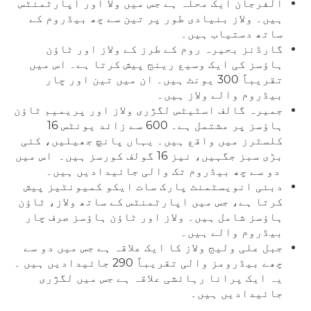
الفرجان ایک محلہ ہے جس میں ولا اور اپارٹمنٹس
ہیں۔ ولاز بنیادی طور پر تین سے چھ بیڈروم کے
ساتھ دستیاب ہیں۔
گارڈنز بحیرہ روم کے طرز کے ولاز اور ٹاؤن
ہاؤسز کی ایک وسیع رینج پیش کرتا ہے۔ اس میں
تقریباً 300 یونٹ ہیں۔ ان میں تین اور چار
بیڈروم والے ولاز ہیں۔
جمیرہ گالف اسٹیٹس لگژری ولاز اور پریمیم ٹاؤن
ہاؤسز پر مشتمل ہے۔ 600 سے زائد یونٹس 16
کلسٹرز میں واقع ہیں۔ یہاں پانچ جھیلیں، کئی
بڑی سبز جگہیں، نیز 16 گولف کورسز ہیں۔ اس میں
دو سے چھ بیڈروم تک والی جائیدادیں ہیں۔
دبئی انویسٹمنٹ پارک سات ایکو کمیونٹیز پیش
کرتا ہے، جس میں اپارٹمنٹس کے ساتھ ولاز، ٹاؤن
ہاؤسز شامل ہیں۔ ولاز اور ٹاؤن ہاؤسز صرف چار
بیڈروم والے ہیں۔
جبل علی ولیج ولاز کا ایک علاقہ ہے جس میں دو سے
چھے بیڈرومز والی تقریباً 290 جائیدادیں ہیں ۔
یہ ایک پرانا رہائشی علاقہ ہے جس میں لگژری
جائیدادیں ہیں۔