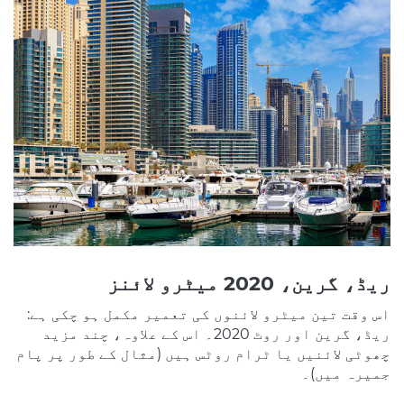
ریڈ، گرین، 2020 میٹرو لائنز
اس وقت تین میٹرو لائنوں کی تعمیر مکمل ہو چکی ہے:
ریڈ، گرین اور روٹ 2020۔ اس کے علاوہ، چند مزید
چھوٹی لائنیں یا ٹرام روٹس ہیں (مثال کے طور پر پام
جمیرہ میں)۔