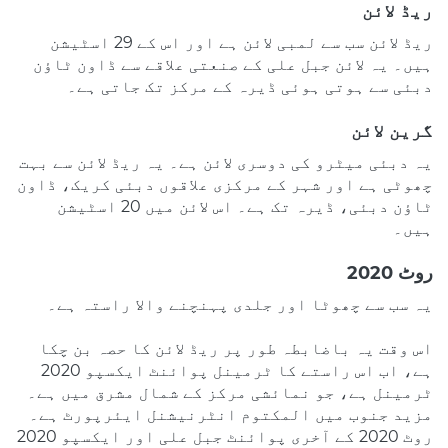
ریڈ لائن
ریڈ لائن سب سے لمبی لائن ہے اور اس کے 29 اسٹیشن
ہیں۔ یہ لائن جبل علی کے صنعتی علاقے سے ڈاون ٹاؤن
دبئی سے ہوتی ہوئی ڈیرہ کے مرکز تک جاتی ہے۔
گرین لائن
یہ دبئی میٹرو کی دوسری لائن ہے۔ یہ ریڈ لائن سے بہت
چھوٹی ہے اور شہر کے مرکزی علاقوں دبئی کریک، ڈاون
ٹاؤن دبئی، ڈیرہ تک ہے۔ اس لائن میں 20 اسٹیشن
ہیں۔
روٹ 2020
یہ سب سے چھوٹا اور جلدی پہنچنے والا راستہ ہے۔
اس وقت یہ باضابطہ طور پر ریڈ لائن کا حصہ بن چکا
ہے، اب اس راستے کا ٹرمینل پوائنٹ ایکسپو 2020
ٹرمینل ہے، جو نمائشی مرکز کے شمال مشرق میں ہے۔
مزید جنوب میں المکتوم انٹرنیشنل ایئرپورٹ ہے۔
روٹ 2020 کے آخری پوائنٹ جبل علی اور ایکسپو 2020