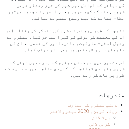
کی دہائی کے اوائل میں شہر کی تیز رفتار ترقی
شروع ہونے کے کچھ عرصہ بعد، انھوں نے جدید میٹرو
نظام بنانے کے لیے وسیع منصوبے بنائے۔
نتیجے کے طور پر، اس نے شہر کی زندگی کی رفتار اور
اس کی معیشت کی ترقی کو گہرا متاثر کیا۔ میٹرو نے
رئیل اسٹیٹ مارکیٹ، جائیدادوں کی تقسیم، ان کی
مقبولیت اور قیمتوں پر بھی اثر مرتب کیا۔
اس مضمون میں ہم دبئی میٹرو کے بارے میں دبئی کے
شہری بنیادی ڈھانچے کے کلیدی عناصر میں سے ایک کے
طور پر بات کر رہے ہیں۔
مندرجات
دبئی میٹرو کا تعارف
ریڈ، گرین، 2020 میٹرو لائنز
ریڈ لائن
گرین لائن