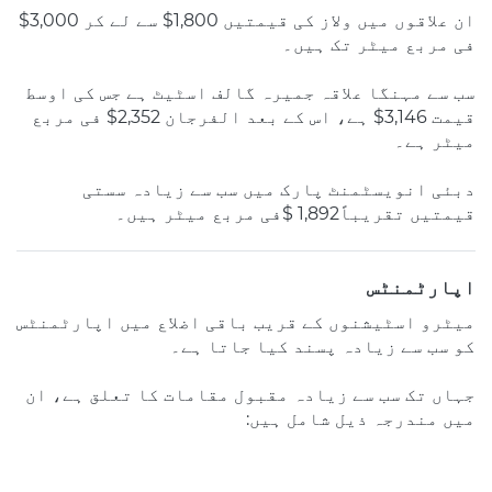
ان علاقوں میں ولاز کی قیمتیں 1,800$ سے لے کر 3,000$
فی مربع میٹر تک ہیں۔
سب سے مہنگا علاقہ جمیرہ گالف اسٹیٹ ہے جس کی اوسط
قیمت 3,146$ ہے، اس کے بعد الفرجان 2,352$ فی مربع
میٹر ہے۔
دبئی انویسٹمنٹ پارک میں سب سے زیادہ سستی
قیمتیں تقریباً1,892 $فی مربع میٹر ہیں۔
اپارٹمنٹس
میٹرو اسٹیشنوں کے قریب باقی اضلاع میں اپارٹمنٹس
کو سب سے زیادہ پسند کیا جاتا ہے۔
جہاں تک سب سے زیادہ مقبول مقامات کا تعلق ہے، ان
میں مندرجہ ذیل شامل ہیں: