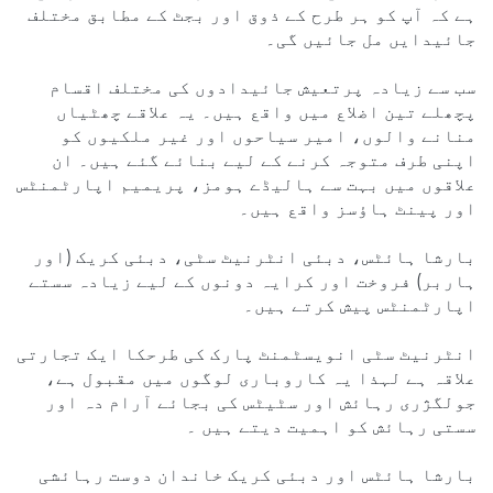
ہے کہ آپ کو ہر طرح کے ذوق اور بجٹ کے مطابق مختلف
جائیدایں مل جائیں گی۔
سب سے زیادہ پرتعیش جائیدادوں کی مختلف اقسام
پچھلے تین اضلاع میں واقع ہیں۔ یہ علاقے چھٹیاں
منانے والوں، امیر سیاحوں اور غیر ملکیوں کو
اپنی طرف متوجہ کرنے کے لیے بنائے گئے ہیں۔ ان
علاقوں میں بہت سے ہالیڈے ہومز، پریمیم اپارٹمنٹس
اور پینٹ ہاؤسز واقع ہیں۔
بارشا ہائٹس، دبئی انٹرنیٹ سٹی، دبئی کریک (اور
ہاربر) فروخت اور کرایہ دونوں کے لیے زیادہ سستے
اپارٹمنٹس پیش کرتے ہیں۔
انٹرنیٹ سٹی انویسٹمنٹ پارک کی طرحکا ایک تجارتی
علاقہ ہے لہذا یہ کاروباری لوگوں میں مقبول ہے،
جولگژری رہائش اور سٹیٹس کی بجائے آرام دہ اور
سستی رہائش کو اہمیت دیتے ہیں ۔
بارشا ہائٹس اور دبئی کریک خاندان دوست رہائشی