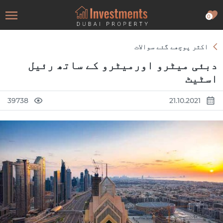
0
اکثر پوچھے گئے سوالات
دبئی میٹرو اورمیٹرو کے ساتھ رئیل
اسٹیٹ
39738
21.10.2021