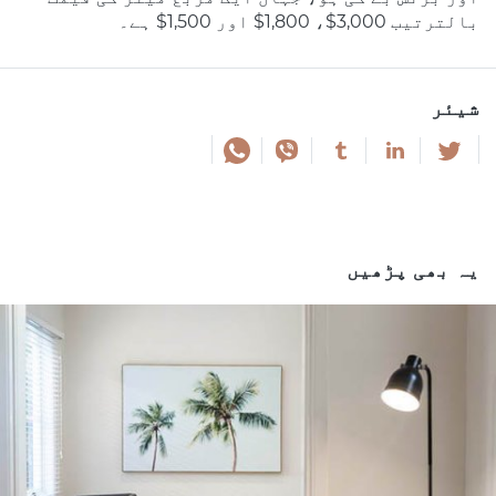
بالترتیب 3,000$، 1,800$ اور 1,500$ ہے۔
شیئر
یہ بھی پڑھیں