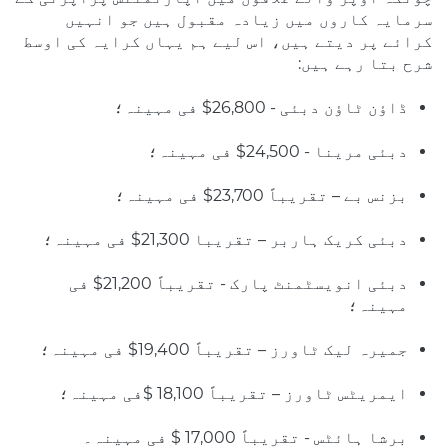
سرمایہ کاروں میں زیادہ مقبول ہیں جو انہیں
کرائے پر دیتے ہیں، اس لیے ہم یہاں کرایہ کی اوسط
شرح بتا رہے ہیں:
ڈاؤن ٹاؤن دبئی - 26,800$ فی مہینہ؛
دبئی مرینا - 24,500$ فی مہینہ؛
بزنس بے – تقریباً 23,700$ فی مہینہ؛
دبئی کریک ہاربر – تقریبا 21,300$ فی مہینہ؛
دبئی انویسٹمنٹ پارک - تقریباً 21,200$ فی
مہینہ؛
جمیرہ لیک ٹاورز – تقریباً 19,400$ فی مہینہ؛
ایمریٹس ٹاورز – تقریباً 18,100 $فی مہینہ؛
برشا ہائٹس - تقریباً 17,000 $ فی مہینہ۔