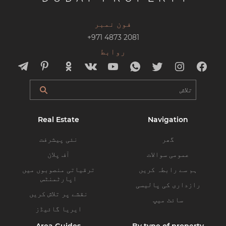
فون نمبر
+971 4873 2081
روابط
Real Estate
Navigation
گھر
نئی پیشرفت
عمومی سوالات
آف پلان
ہم سے رابطہ کریں
ترقیاتی منصوبوں میں
اپارٹمنٹس
رازداری کی پالیسی
نقشے پر تلاش کریں
سائٹ میپ
ایریا گائیڈز
Area Guides
By type of property