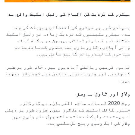
میٹرو کے نزدیک کن اقسام کی رئیل اسٹیٹ واقع ہے
بنیادی طور پر میٹرو کی اقتصادی وجوہات کی وجہ
سے، میٹرو سٹیشنوں کے نزدیک زیادہ تر رئیل اسٹیٹ
مختلف قسم کے اپارٹمنٹس ہیں جن میں کام کرنے
والی آبادی، کاروباری نمائندوں کے ساتھ ساتھ
سیاحوں کے لیے رہائش گاہیں شامل ہیں۔
تاہم، قریبی رہائشی آبادیوں میں، خاص طور پر شہر
کے جنوبی اور جنوب مغربی علاقوں میں کچھ ولاز موجود
ہیں۔
ولاز اور ٹاون ہاوسز
روٹ 2020 کے ساتھ ساتھ الفرجان، دی گارڈنز،
جمیرہ گالف اسٹیٹ کے علاقوں میں، جزوی طور پر دبئی
انویسٹمنٹ پارک کے ساتھ ساتھ جبل علی ولیج میں
ولاز کی ایک وسیع رینج مل سکتی ہے۔