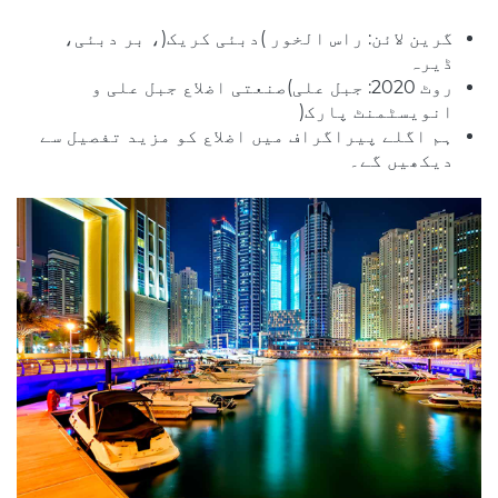
گرین لائن: راس الخور )دبئی کریک(، بر دبئی،
ڈیرہ
روٹ 2020: جبل علی)صنعتی اضلاع جبل علی و
انویسٹمنٹ پارک(
ہم اگلے پیراگراف میں اضلاع کو مزید تفصیل سے
دیکھیں گے۔