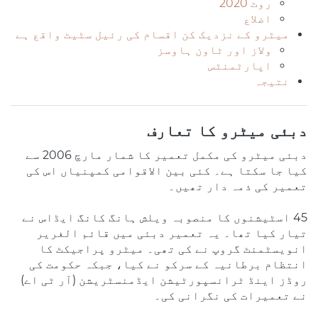
روٹ 2020
اضلاع
میٹرو کے نزدیک کن اقسام کی رئیل سٹیٹ واقع ہے
ولاز اور ٹاون ہاوسز
اپارٹمنٹس
نتیجہ
دبئی میٹرو کا تعارف
دبئی میٹرو کی مکمل تعمیر کا شمار مارچ 2006 سے
کیا جا سکتا ہے۔ کئی بین الاقوامی کمپنیاں اس کی
تعمیر کی ذمہ دار تھیں۔
45 اسٹیشنوں کا منصوبہ ویلش ہانگ کانگ ایڈاس نے
تیار کیا تھا۔ یہ تعمیر دبئی میں قائم الغریر
انویسٹمنٹ گروپ نے کی تھی۔ میٹرو پراجیکٹ کا
انتظام برطانیہ کے سرکو نے کیا، جبکہ حکومت کی
روڈز اینڈ ٹرانسپورٹیشن ایڈمنسٹریشن (آر ٹی اے)
نے تعمیرات کی نگرانی کی۔