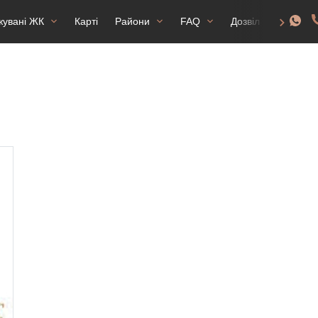
жувані ЖК
Карті
Райони
FAQ
Дозвіл на прожив