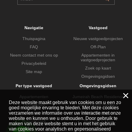
Navigatie
Vastgoed
Thuispagina
Nieuwe vastgoedprojecten
FAQ
Off-Plan
Neem contact met ons op
Appartementen in
vastgoedprojecten
Privacybeleid
Zoek op kaart
Site map
Omgevingsgidsen
Per type vastgoed
Omgevingsgidsen
×
Appartementen
Jumeirah Beach Residence
Deze website maakt gebruik van cookies om u een zo
Penthouses
Dubai Creek Harbour
goed mogelijke ervaring te bieden. Met deze cookies
verzamelen we informatie over uw interactie met onze
Villa's
Dubai Hills Estate
website en kunnen we u onthouden. Door gebruik te
Herenhuizen
Port de La Mer
maken van deze website stemt u in met het gebruik
van cookies voor analytisch en gepersonaliseerd
Commercieel vastgoed
Business Bay