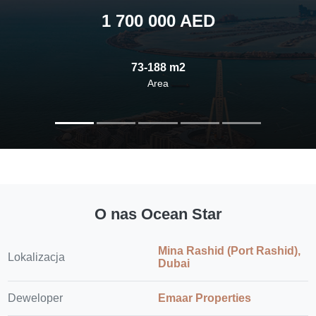
1 700 000 AED
73-188 m2
Area
O nas Ocean Star
Mina Rashid (Port Rashid),
Lokalizacja
Dubai
Deweloper
Emaar Properties