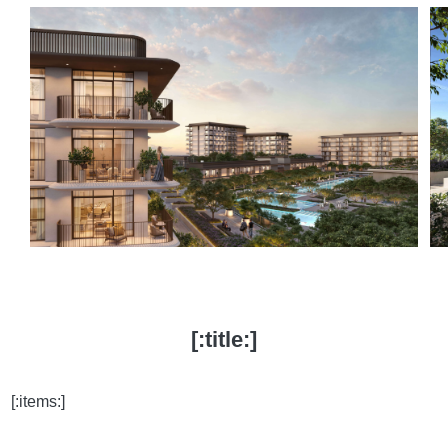
[:title:]
[:items:]