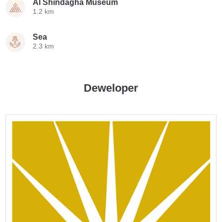
Al Shindagha Museum
1.2 km
Sea
2.3 km
Deweloper