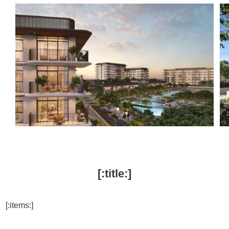
[:title:]
[:items:]