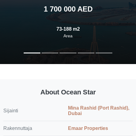
1 700 000 AED
73-188 m2
Area
About Ocean Star
Mina Rashid (Port Rashid),
Sijainti
Dubai
Rakennuttaja
Emaar Properties