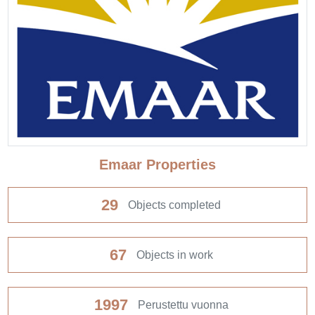
Emaar Properties
29
Objects completed
67
Objects in work
1997
Perustettu vuonna