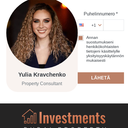
Puhelinnumero *
+1
Annan
suostumukseni
henkikökohtaisten
tietojeni käsittelylle
yksityisyyskäytännön
mukaisesti
Yulia Kravchenko
LÄHETÄ
Property Consultant