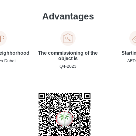
Advantages
neighborhood
The commissioning of the
Starti
object is
n Dubai
AED
Q4-2023