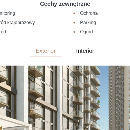
Cechy zewnętrzne
itoring
Ochrona
ród krajobrazowy
Parking
ród
Ogród
Exterior
Interior