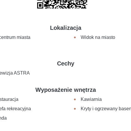
Lokalizacja
centrum miasta
Widok na miasto
Cechy
lewizja ASTRA
Wyposażenie wnętrza
stauracja
Kawiarnia
efa rekreacyjna
Kryty i ogrzewany base
nda