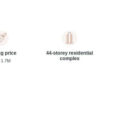
ng price
44-storey residential
complex
 1.7M