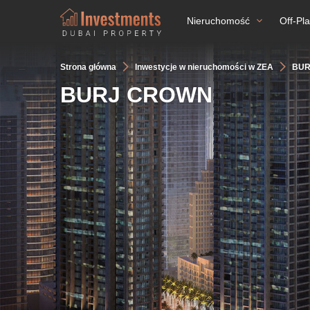
Nieruchomość
Off-Pl
Strona główna
Inwestycje w nieruchomości w ZEA
BUR
BURJ CROWN