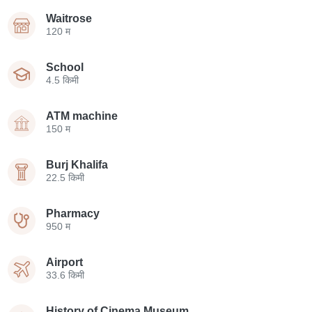
Waitrose
120 म
School
4.5 किमी
ATM machine
150 म
Burj Khalifa
22.5 किमी
Pharmacy
950 म
Airport
33.6 किमी
History of Cinema Museum