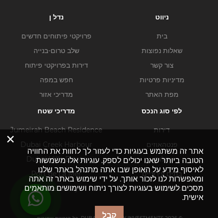
ניווט
נדל ן
בית
פרויקטי פיתוחים חדשים
שאלות נפוצות
שלב טרום-בנייה
צור קשר
דירות בפרויקטי פיתוח
מדיניות פרטיות
חפש במפה
מפת האתר
מדריכי אזור
לפי סוג הנכס
מדריכי שטח
דירות
Jumeirah Beach Residence
×
פנטהאוזים
Dubai Creek Harbour
אתר זה משתמש בעוגיות כדי לעזור לך לחוות את החוויה
וילות
Dubai Hills Estate
הטובה ביותר שאנו יכולים לספק. עוגיות אלו משמשות
לאיסוף מידע על האופן שבו אתה מתנהל באתר שלנו
בתים עירוניים
Port de La Mer
ומאפשרות לנו לזכור אותך. על ידי שימוש באתר זה אתה
מסכים לשימוש בעוגיות לצורך ניתוח ושימושים מותאמים
נכסים מסחריים
Business Bay
אישית.
קבל