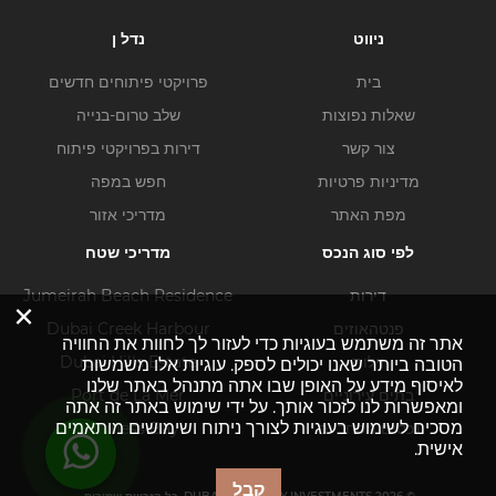
ניווט
נדל ן
בית
פרויקטי פיתוחים חדשים
שאלות נפוצות
שלב טרום-בנייה
צור קשר
דירות בפרויקטי פיתוח
מדיניות פרטיות
חפש במפה
מפת האתר
מדריכי אזור
לפי סוג הנכס
מדריכי שטח
דירות
Jumeirah Beach Residence
×
פנטהאוזים
Dubai Creek Harbour
אתר זה משתמש בעוגיות כדי לעזור לך לחוות את החוויה
וילות
Dubai Hills Estate
הטובה ביותר שאנו יכולים לספק. עוגיות אלו משמשות
לאיסוף מידע על האופן שבו אתה מתנהל באתר שלנו
בתים עירוניים
Port de La Mer
ומאפשרות לנו לזכור אותך. על ידי שימוש באתר זה אתה
מסכים לשימוש בעוגיות לצורך ניתוח ושימושים מותאמים
נכסים מסחריים
Business Bay
אישית.
קבל