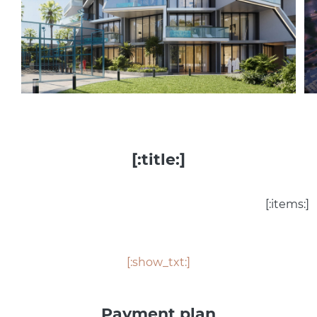
[:title:]
[:items:]
[:show_txt:]
Payment plan