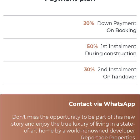
20%
Down Payment
On Booking
50%
1st Instalment
During construction
30%
2nd Instalment
On handover
Contact via WhatsApp
Don't miss the opportunity to be part of this new
story and enjoy the true luxury of living in a state-
of-art home by a world-renowned developer
Reportage Properties