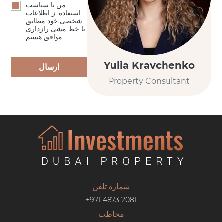
من با سیاست
استفاده از اطلاعات
شخصی خود مطابق
با خط مشی رازداری
موافق هستم
Yulia Kravchenko
ارسال
Property Consultant
شماره تلفن
+971 4873 2081
مخاطب