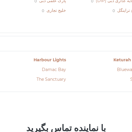
 گذاری دبی (DIP)
پارک علمی دبی
0
0
 تراینگل
خلیج تجاری
0
0
Harbour Lights
Keturah
Damac Bay
Bluewa
The Sanctuary
با نماینده تماس بگیرید