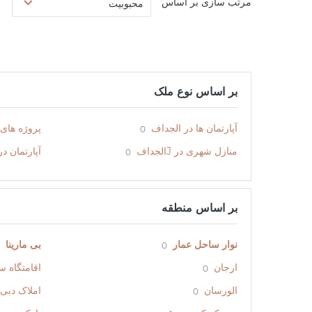
مرتب سازی بر اساس
محبوبیت
بر اساس نوع ملک
آپارتمان ها در الجداف
پروژه های
0
منازل شهری در Jالجداف
آپارتمان د
0
بر اساس منطقه
نوار ساحل عمار
بی مارینا
0
ارجان
اقامتگاه س
0
الورسان
املاک دبی 
0