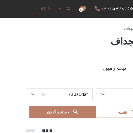
+971 4873 20
AED
FA
اجازه اقامت
0
لجداف
لجداف
تیپ زمین
جستجو کردن
نقشه