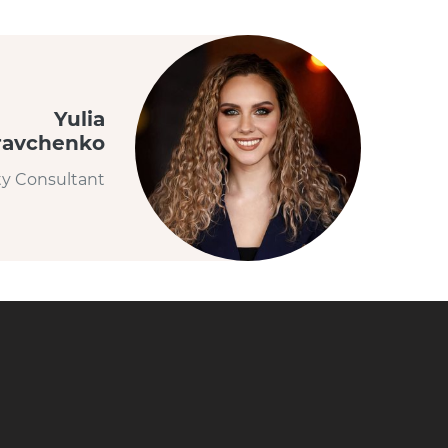
Yulia
ravchenko
ty Consultant