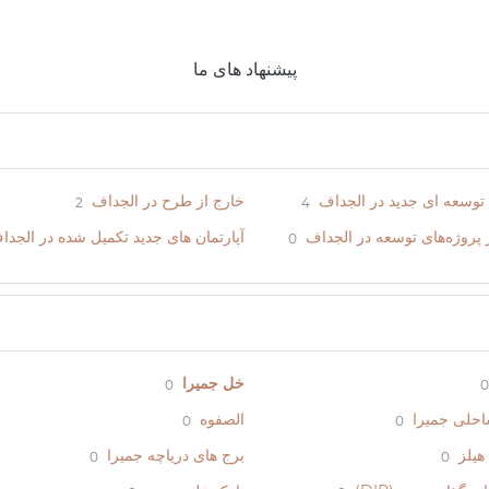
پیشنهاد های ما
 توسعه ای جدید در الجداف
خارج از طرح در الجداف
2
4
ر پروژه‌های توسعه در الجداف
آپارتمان های جدید تکمیل شده در الجدا
0
خل جمیرا
0
0
احلی جمیرا
الصفوه
0
0
هیلز
برج های دریاچه جمیرا
0
0