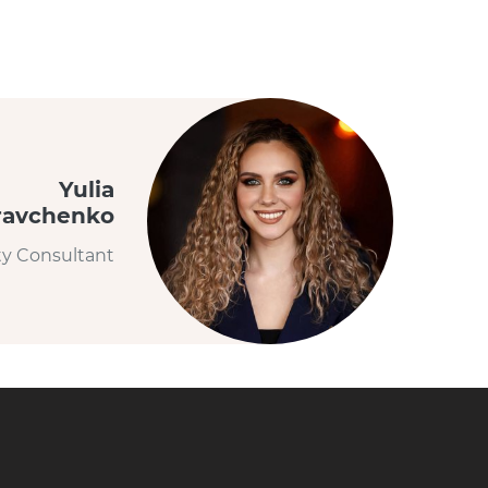
Yulia
ravchenko
ty Consultant