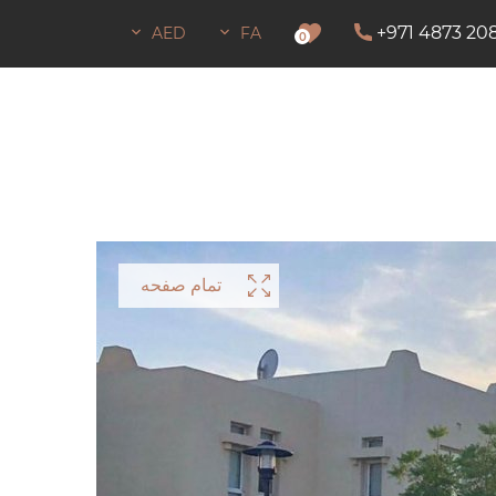
+971 4873 20
AED
FA
اجازه اقامت
0
تمام صفحه