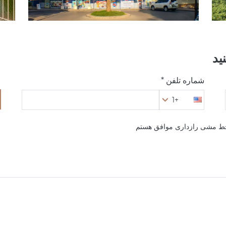
ید
شماره تلفن *
+1
خط مشی رازداری موافق هستم