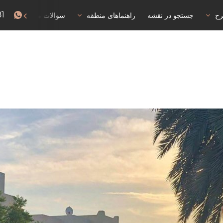
81
رح
جستجو در نقشه
راهنماهای منطقه
سوالات متداول