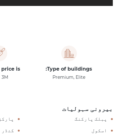
 price is
Type of buildings:
 3M
Premium, Elite
بیرونی سہولیات
پبلک پارکنگ
پارکز
اسکول
کنڈر 