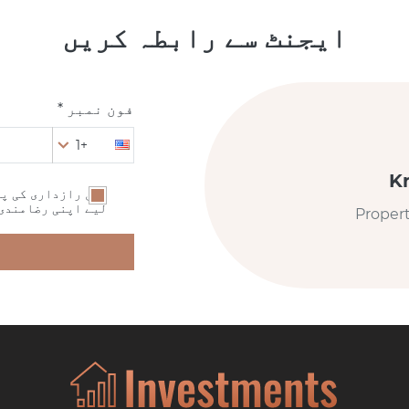
ایجنٹ سے رابطہ کریں
فون نمبر *
+1
K
میں رازداری کی پا
لیے اپنی رضامندی
Proper