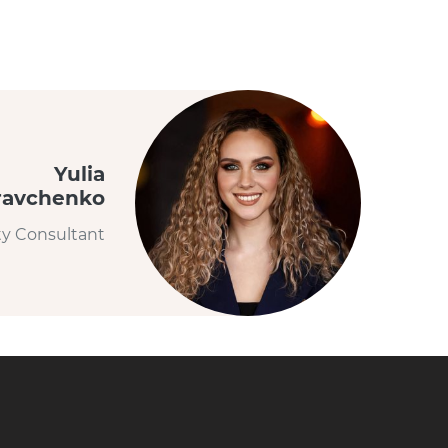
Yulia
ravchenko
ty Consultant