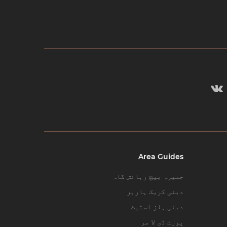
Area Guides
جمیرہ بیچ رہائش گاہ
دبئی کریک ہاربر
دبئی ہلز اسٹیٹ
پورٹ ڈی لا مر