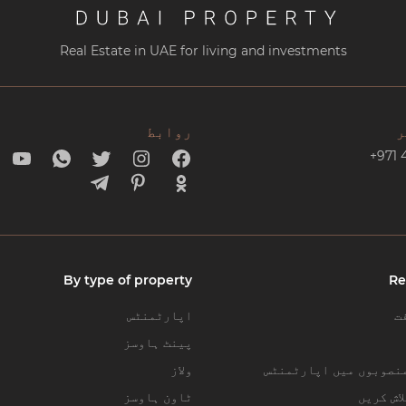
Real Estate in UAE for living and investments
ر
روابط
+971 
By type of property
Re
ت
اپارٹمنٹس
پینٹ ہاوسز
نصوبوں میں اپارٹمنٹس
ولاز
اش کریں
ٹاون ہاوسز