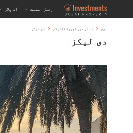
رئیل اسٹیٹ
آف پلان
ہوم
دبئی میں ایریا گائیڈز
دی لیکز
دی لیکز