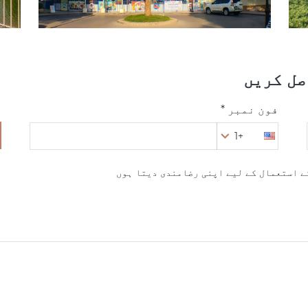
صل کریں
فون نمبر *
+1
ے استعمال کے لیے اپنی رضامندی دیتا ہوں