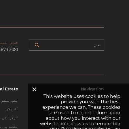
فون نمب
4873 2081
×
al Estate
Navigation
This website uses cookies to help
گھر
نئی پیشرف
provide you with the best
experience we can. These cookies
عمومی سوالات
آف پلان
are used to collect information
ہم سے رابطہ کریں
ترقیاتی م
about how you interact with our
website and allow us to remember
رازداری کی پالیسی
نقشے پر تل