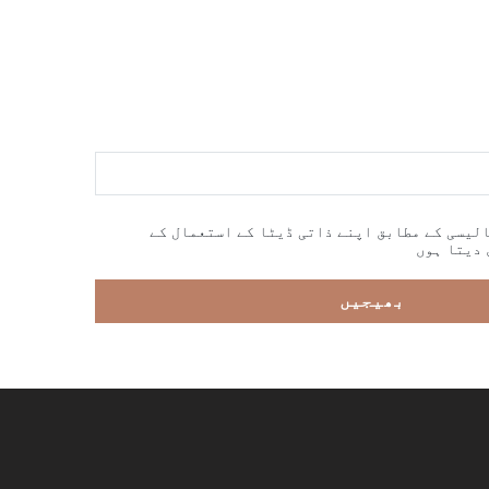
لیسی کے مطابق اپنے ذاتی ڈیٹا کے استعمال کے
 دیتا ہوں
بھیجیں