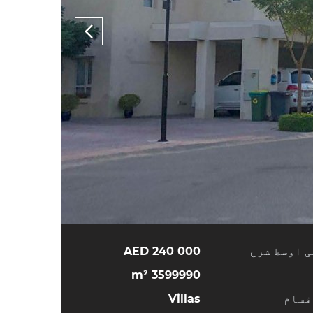
ی اوسط شرح
240 000 AED
3599990 m²
قسام
Villas