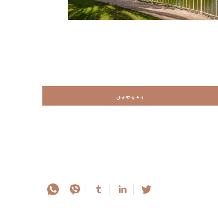
بھیجیں