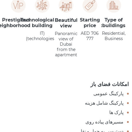
Prestigious
Technological
Starting
Type of
Beautiful
eighborhood
building
price
buildings:
view
(IT
AED 706
Residential,
Panoramic
technologies)
777
Business
view of
Dubai
from the
apartment
امکانات فضای باز
پارکینگ عمومی
پارکینگ شامل هزینه
پارک ها
مسیرهای پیاده روی
دسترسی به حمل و نقل