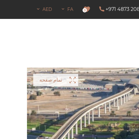
+971 4873 20
AED
FA
اجازه اقامت
0
تمام صفحه