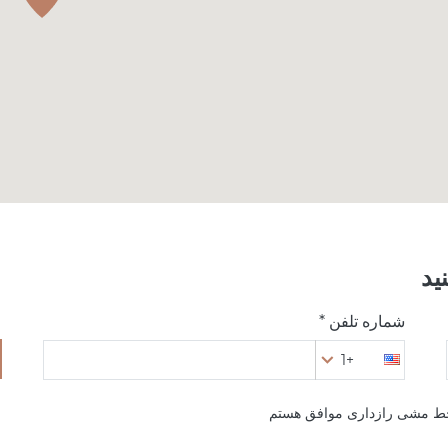
ید
شماره تلفن *
+1
خط مشی رازداری موافق هستم