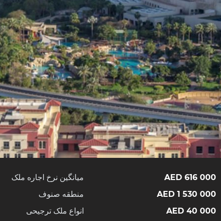
616 000 AED
میانگین نرخ اجاره ملک
1 530 000 AED
منطقه صنوف
40 000 AED
انواع ملک ترجیحی