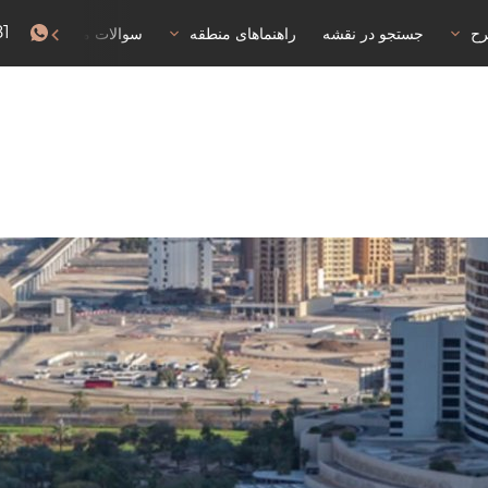
81
رح
جستجو در نقشه
راهنماهای منطقه
سوالات متداول