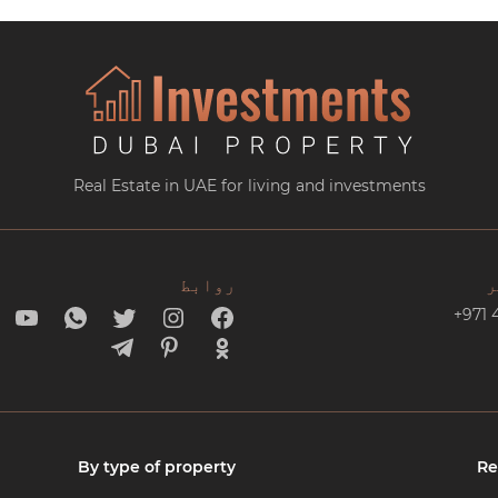
Real Estate in UAE for living and investments
ر
روابط
+971 
By type of property
Re