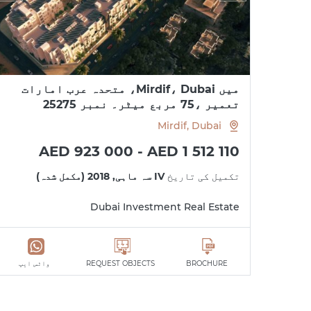
میں Mirdif، Dubai، متحدہ عرب امارات
تعمیر ،75 مربع میٹر۔ نمبر 25275
Mirdif, Dubai
AED 923 000 - AED 1 512 110
تکمیل کی تاریخ
IV سہ ماہی, 2018 (مکمل شدہ)
Dubai Investment Real Estate
BROCHURE
REQUEST OBJECTS
واٹس ایپ