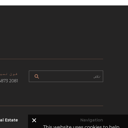
فون نمب
4873 2081
×
al Estate
Navigation
This website uses cookies to help