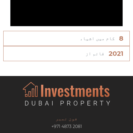
8
کام میں اشیاء
2021
قائم از
فون نمبر
+971 4873 2081