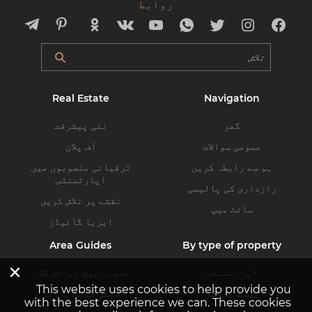
روابط
Real Estate
Navigation
گھر
نئی پیشرفت
عمومی سوالات
آف پلان
ہم سے رابطہ کریں
ترقیاتی منصوبوں میں
اپارٹمنٹس
رازداری کی پالیسی
نقشے پر تلاش کریں
سائٹ میپ
ایریا گائیڈز
Area Guides
By type of property
×
اپارٹمنٹس
جمیرہ بیچ رہائش گاہ
This website uses cookies to help provide you
پینٹ ہاوسز
دبئی کریک ہاربر
with the best experience we can. These cookies