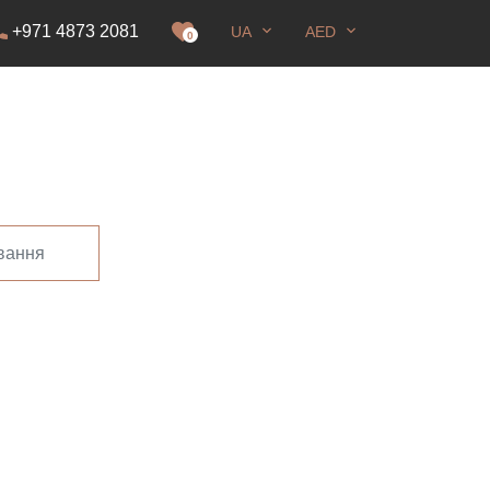
+971 4873 2081
UA
AED
ання
0
ування