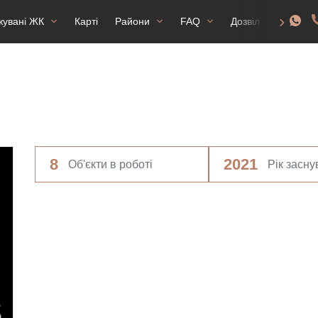
жувані ЖК
Карті
Райони
FAQ
Дозвіл на прожив
8
2021
Об'єкти в роботі
Рік засн