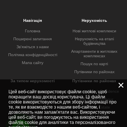
Навігація
Нерухомість
Головна
Нові житлові комплекси
Поширені запитання
Нерухомість на етапі
будівництва
Зв'яжіться з нами
Апартаменти в житлових
Політика конфіденційності
комплексах
Мапа сайту
Пошук по карті
Путівники по районах
За типом нерухомості
Путівники по районах
×
Апартаменти
Jumeirah Beach Residence
Цей веб-сайт використовує файли cookie, щоб
покращити ваш досвід користувача. Ці файли
Пентхауси
Dubai Creek Harbour
cookie використовуються для збору інформації про
те, як ви взаємодієте з нашим веб-сайтом, і
Вілли
Dubai Hills Estate
дозволяють нам запам'ятати вас. Використовуючи
Таунхауси
Port de La Mer
цей веб-сайт, ви погоджуєтесь на використання
файлів cookie для аналітики та персоналізованого
Комерційна нерухомість
Business Bay