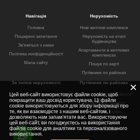
Навігація
Нерухомість
Головна
Нові житлові комплекси
Поширені запитання
Нерухомість на етапі
будівництва
Зв'яжіться з нами
Апартаменти в житлових
Політика конфіденційності
комплексах
Мапа сайту
Пошук по карті
Путівники по районах
За типом нерухомості
Путівники по районах
×
Апартаменти
Jumeirah Beach Residence
Цей веб-сайт використовує файли cookie, щоб
покращити ваш досвід користувача. Ці файли
Пентхауси
Dubai Creek Harbour
cookie використовуються для збору інформації про
те, як ви взаємодієте з нашим веб-сайтом, і
Вілли
Dubai Hills Estate
дозволяють нам запам'ятати вас. Використовуючи
Таунхауси
Port de La Mer
цей веб-сайт, ви погоджуєтесь на використання
файлів cookie для аналітики та персоналізованого
Комерційна нерухомість
Business Bay
використання.