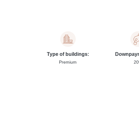
Type of buildings:
Downpaym
Premium
2