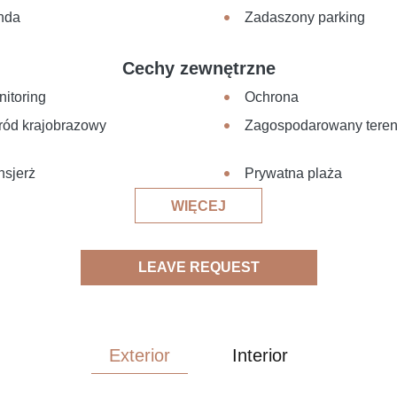
nda
Zadaszony parking
Cechy zewnętrzne
itoring
Ochrona
ród krajobrazowy
Zagospodarowany teren
nsjerż
Prywatna plaża
WIĘCEJ
LEAVE REQUEST
Exterior
Interior