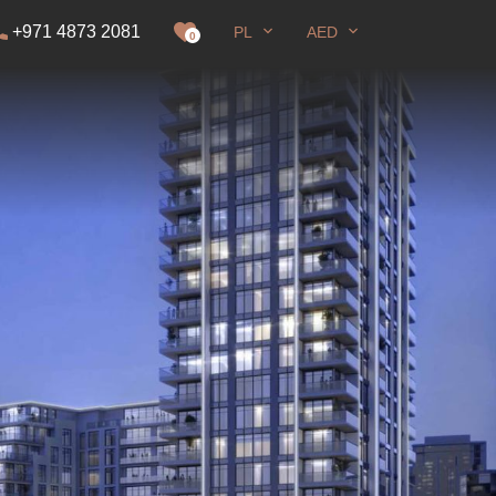
+971 4873 2081
PL
AED
zwolenie na pobyt
0
Pełny ekran