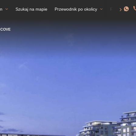
an
Szukaj na mapie
Przewodnik po okolicy
FAQ
Ze
 COVE