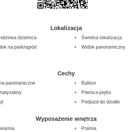
Lokalizacja
stiżowa dzielnica
Świetna lokalizacja
dok na park/ogród
Widok panoramiczny
Cechy
na panoramiczne
Balkon
matyzatory
Piwnica piętro
ąd
Podjazd do działki
Wyposażenie wnętrza
wiarnia
Pralnia