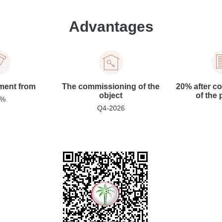
Advantages
ent from
The commissioning of the
20% after c
object
of the 
0%
Q4-2026