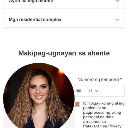
Ayon sa mga distrito
Mga residential complex
Makipag-ugnayan sa ahente
Numero ng telepono *
+1
Ibinibigay ko ang aking
pahintulot sa
pagproseso ng aking
personal na data
alinsunod sa
Patakaran sa Privacy