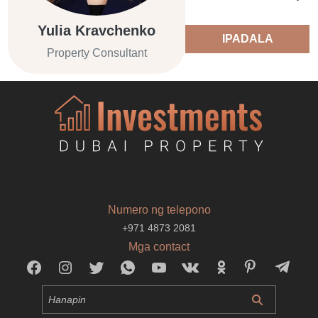
Yulia Kravchenko
IPADALA
Property Consultant
Numero ng telepono
+971 4873 2081
Mga contact