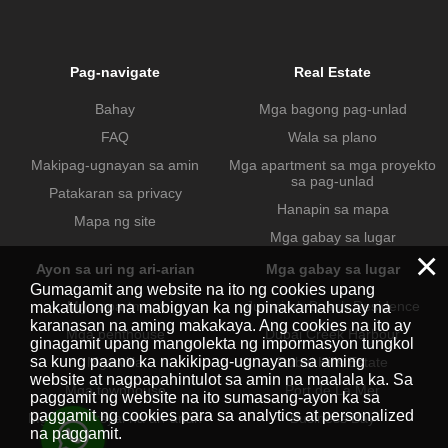
Pag-navigate
Real Estate
Bahay
Mga bagong pag-unlad
FAQ
Wala sa plano
Makipag-ugnayan sa amin
Mga apartment sa mga proyekto
sa pag-unlad
Patakaran sa privacy
Hanapin sa mapa
Mapa ng site
Mga gabay sa lugar
×
Ayon sa uri ng ari-arian
Mga gabay sa lugar
Gumagamit ang website na ito ng cookies upang
Mga apartment
Jumeirah Beach Residence
makatulong na mabigyan ka ng pinakamahusay na
karanasan na aming makakaya. Ang cookies na ito ay
Mga penthouse
Dubai Creek Harbour
ginagamit upang mangolekta ng impormasyon tungkol
sa kung paano ka nakikipag-ugnayan sa aming
Mga villa
Dubai Hills Estate
website at nagpapahintulot sa amin na maalala ka. Sa
Mga townhouse
Port de La Mer
paggamit ng website na ito sumasang-ayon ka sa
paggamit ng cookies para sa analytics at personalized
Mga komersyal na ari-arian
Business Bay
na paggamit.