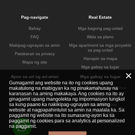
Pag-navigate
Real Estate
Bahay
Mga bagong pag-unlad
FAQ
Wala sa plano
Makipag-ugnayan sa amin
Mga apartment sa mga proyekto
sa pag-unlad
Patakaran sa privacy
Hanapin sa mapa
Mapa ng site
Mga gabay sa lugar
×
Ayon sa uri ng ari-arian
Mga gabay sa lugar
Gumagamit ang website na ito ng cookies upang
Mga apartment
Jumeirah Beach Residence
makatulong na mabigyan ka ng pinakamahusay na
karanasan na aming makakaya. Ang cookies na ito ay
Mga penthouse
Dubai Creek Harbour
ginagamit upang mangolekta ng impormasyon tungkol
sa kung paano ka nakikipag-ugnayan sa aming
Mga villa
Dubai Hills Estate
website at nagpapahintulot sa amin na maalala ka. Sa
Mga townhouse
Port de La Mer
paggamit ng website na ito sumasang-ayon ka sa
paggamit ng cookies para sa analytics at personalized
Mga komersyal na ari-arian
Business Bay
na paggamit.