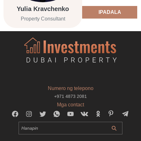
Yulia Kravchenko
IPADALA
Property Consultant
Numero ng telepono
+971 4873 2081
Mga contact