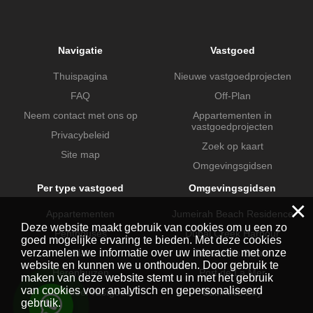
Navigatie
Vastgoed
Thuispagina
Nieuwe vastgoedprojecten
FAQ
Off-Plan
Neem contact met ons op
Appartementen in
vastgoedprojecten
Privacybeleid
Zoek op kaart
Site map
Omgevingsgidsen
Per type vastgoed
Omgevingsgidsen
×
Appartementen
Jumeirah Beach Residence
Deze website maakt gebruik van cookies om u een zo
Penthouses
Dubai Creek Harbour
goed mogelijke ervaring te bieden. Met deze cookies
verzamelen we informatie over uw interactie met onze
Villa's
Dubai Hills Estate
website en kunnen we u onthouden. Door gebruik te
Herenhuizen
Port de La Mer
maken van deze website stemt u in met het gebruik
van cookies voor analytisch en gepersonaliseerd
Commercieel vastgoed
Business Bay
gebruik.