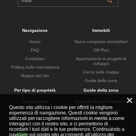
Navigazione
Immobili
Home
Nuovi complessi immobiliari
FAQ
Off-Plan
Contattaci
Appartamenti in progetti di
sviluppo
Politica sulla riservatezza
Cerca sulla mappa
Mappa del sito
Guide della zona
Per tipo di proprietà
Guide della zona
×
Appartamenti
Jumeirah Beach Residence
Questo sito utilizza i cookie per offrirti la migliore
Attici
Dubai Creek Harbour
esperienza di navigazione. Questi cookie vengono
utilizzati per raccogliere informazioni in merito a come
Ville
Dubai Hills Estate
interagisci con il nostro sito, e ci permettono di
Villette a schiera
Port de La Mer
ricordare i tuoi dati e le tue preferenze. Continuando a
navigare sul nostro sito acconsenti all’utilizzo dei
Proprietà commerciali
Business Bay