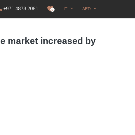
+971 4873 2081
IT
AED
i soggiorno
0
ate market increased by