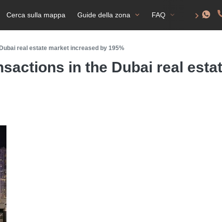
Cerca sulla mappa
Guide della zona
FAQ
Permesso d
e Dubai real estate market increased by 195%
nsactions in the Dubai real est