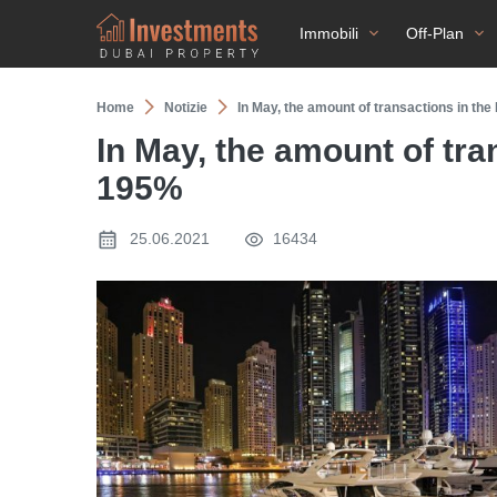
Immobili
Off-Plan
Home
Notizie
In May, the amount of transactions in th
In May, the amount of tra
195%
25.06.2021
16434