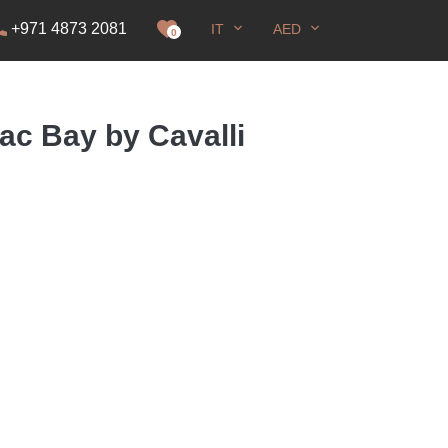
+971 4873 2081
IT
AED
i soggiorno
0
ac Bay by Cavalli