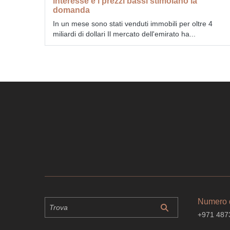
interesse e i prezzi bassi stimolano la
domanda
In un mese sono stati venduti immobili per oltre 4
miliardi di dollari Il mercato dell'emirato ha...
Numero d
+971 487