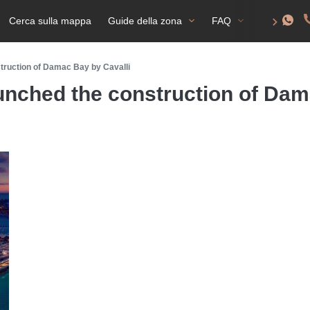
Cerca sulla mappa
Guide della zona
FAQ
Permesso d
truction of Damac Bay by Cavalli
unched the construction of Dam