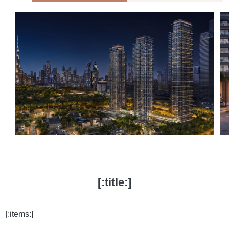
[:title:]
[:items:]