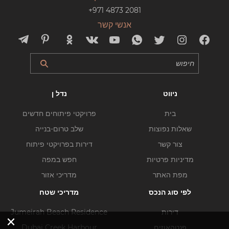
+971 4873 2081
אנשי קשר
ניווט
נדל ן
בית
פרויקטי פיתוחים חדשים
שאלות נפוצות
שלב טרום-בנייה
צור קשר
דירות בפרויקטי פיתוח
מדיניות פרטיות
חפש במפה
מפת האתר
מדריכי אזור
לפי סוג הנכס
מדריכי שטח
דירות
Jumeirah Beach Residence
×
פנטהאוזים
Dubai Creek Harbour