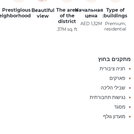
Prestigious
The area
Начальная
Type of
Beautiful
eighborhood
of the
цена
buildings:
view
district
AED 1,32M
Premium,
residential
37M sq. ft.
מתקנים בחוץ
חניה ציבורית
פארקים
שבילי הליכה
נגישות תחבורתית
מסגד
מועדון גולף