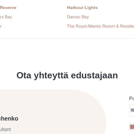
 Reserve
Harbour Lights
rs Bay
Damac Bay
e
The Royal Atlantis Resort & Resid
Ota yhteyttä edustajaan
Pu
chenko
ltant