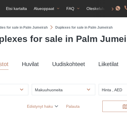
Etsi kartalta
Alueoppaat
FAQ
Oleskelulupa
ties for sale in Palm Jumeirah
Duplexes for sale in Palm Jumeirah
plexes for sale in Palm Jumei
stot
Huvilat
Uudiskohteet
Liiketilat
Makuuhuoneita
Hinta , AED
Edistynyt haku
Palauta