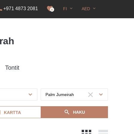
+971 4873 2081
FI
AED
0
rah
Tontit
HAKU
KARTTA