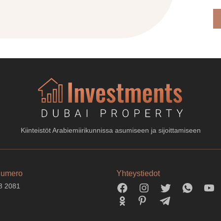
Kiinteistöt Arabiemiirikunnissa asumiseen ja sijoittamiseen
numero
Yhteystiedot
3 2081