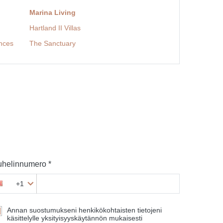
Marina Living
Hartland II Villas
ences
The Sanctuary
helinnumero *
+1
Annan suostumukseni henkikökohtaisten tietojeni
käsittelylle yksityisyyskäytännön mukaisesti