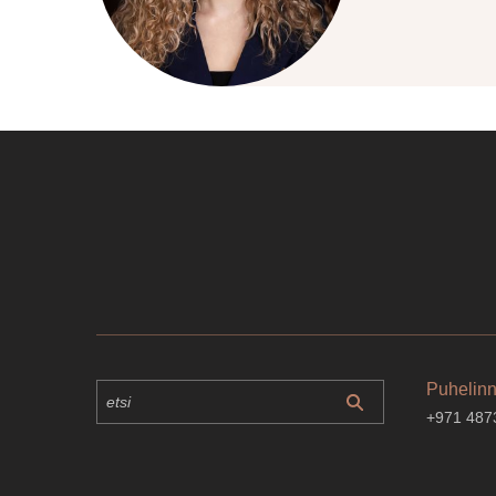
Puhelin
+971 487