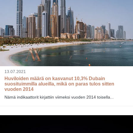
13.07.2021
Huviloiden määrä on kasvanut 10,3% Dubain
suosituimmilla alueilla, mikä on paras tulos sitten
vuoden 2014
Nämä indikaattorit kirjattiin viimeksi vuoden 2014 toisella...