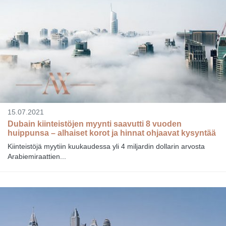
15.07.2021
Dubain kiinteistöjen myynti saavutti 8 vuoden
huippunsa – alhaiset korot ja hinnat ohjaavat kysyntää
Kiinteistöjä myytiin kuukaudessa yli 4 miljardin dollarin arvosta
Arabiemiraattien...