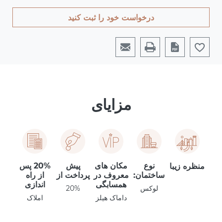
درخواست خود را ثبت کنید
مزایای
نوع
مکان های
پیش
20% پس
منظره زیبا
ساختمان:
معروف در
پرداخت از
از راه
همسابگی
اندازی
لوکس
20%
داماک هیلز
املاک