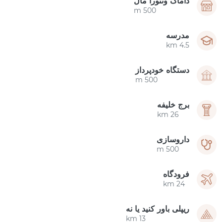
داماک ونتورا مال
500 m
مدرسه
4.5 km
دستگاه خودپرداز
500 m
برج خلیفه
26 km
داروسازی
500 m
فرودگاه
24 km
ریپلی باور کنید یا نه
13 km