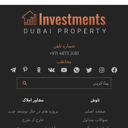
شماره تلفن
+971 4873 2081
مخاطب
ناوش
مشاور املاک
صفحه اصلی
پروژه های در حال توسعه جدید
سوالات متداول
خارج از طرح